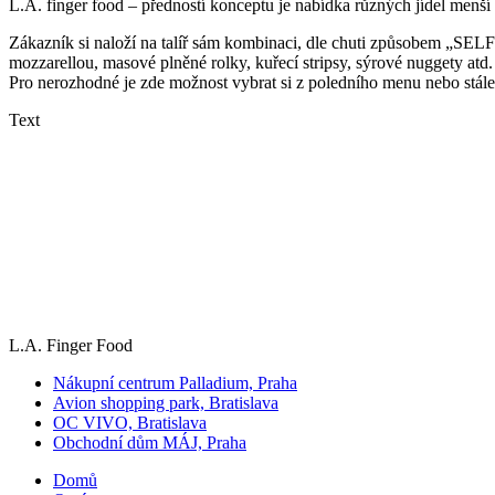
L.A. finger food – předností konceptu je nabídka různých jídel menší
Zákazník si naloží na talíř sám kombinaci, dle chuti způsobem „SELF 
mozzarellou, masové plněné rolky, kuřecí stripsy, sýrové nuggety atd
Pro nerozhodné je zde možnost vybrat si z poledního menu nebo stále
Text
L.A. Finger Food
Nákupní centrum Palladium, Praha
Avion shopping park, Bratislava
OC VIVO, Bratislava
Obchodní dům MÁJ, Praha
Domů